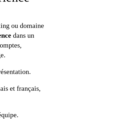
eting ou domaine
ence
dans un
comptes,
e.
ésentation.
is et français,
équipe.