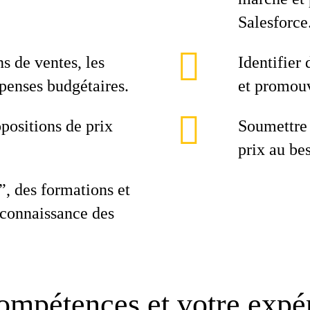
Salesforce
 de ventes, les
Identifier
épenses budgétaires.
et promouv
opositions de prix
Soumettre 
prix au be
, des formations et
a connaissance des
ompétences et votre expé