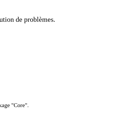
lution de problèmes.
kage "Core".