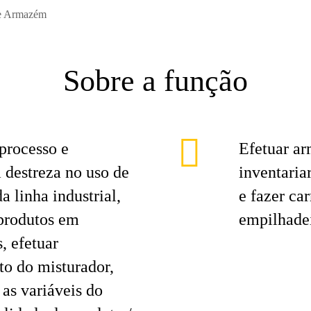
 e Armazém
Sobre a função
processo e
Efetuar a
 destreza no uso de
inventaria
 linha industrial,
e fazer ca
 produtos em
empilhadei
, efetuar
o do misturador,
as variáveis do