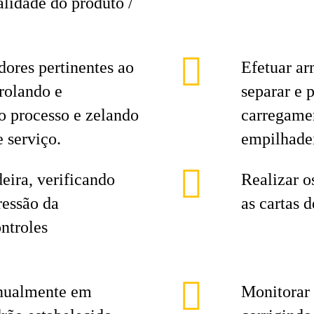
alidade do produto /
ores pertinentes ao
Efetuar a
rolando e
separar e 
o processo e zelando
carregame
 serviço.
empilhadei
ira, verificando
Realizar o
ressão da
as cartas d
ntroles
nualmente em
Monitorar 