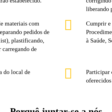
rão estabelecido.
corrigindo
liberando 
e materiais com
Cumprir e
reparando pedidos de
Procedimen
st), plastificando,
à Saúde, 
r carregando de
 do local de
Participar
oferecidos
Porquê juntar-se a nós