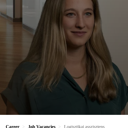
Career
Job Vacancies
Logisztikai asszisztens