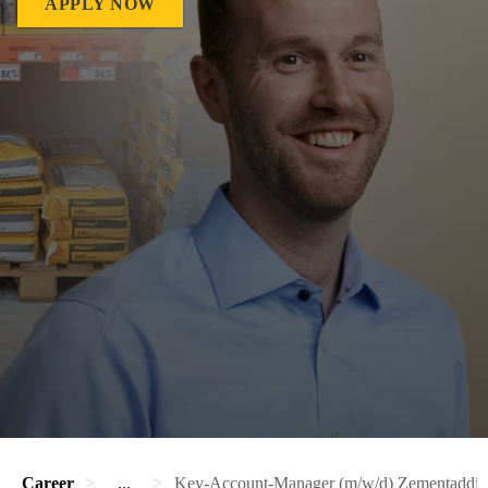
APPLY NOW
Career
...
Key-Account-Manager (m/w/d) Zementaddit